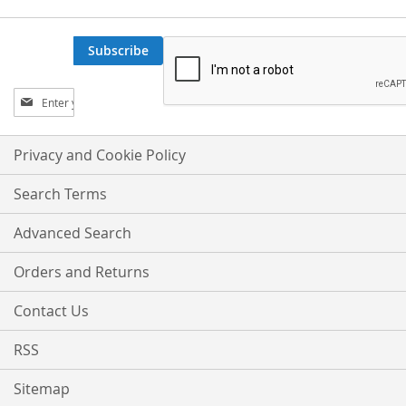
Subscribe
Sign
Up
for
Our
Privacy and Cookie Policy
Newsletter:
Search Terms
Advanced Search
Orders and Returns
Contact Us
RSS
Sitemap