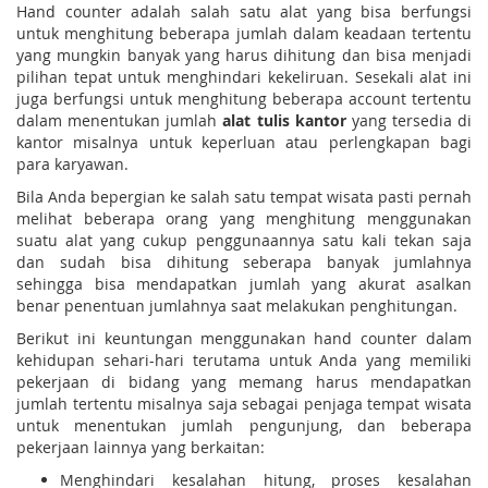
Hand counter adalah salah satu alat yang bisa berfungsi
untuk menghitung beberapa jumlah dalam keadaan tertentu
yang mungkin banyak yang harus dihitung dan bisa menjadi
pilihan tepat untuk menghindari kekeliruan. Sesekali alat ini
juga berfungsi untuk menghitung beberapa account tertentu
dalam menentukan jumlah
alat tulis kantor
yang tersedia di
kantor misalnya untuk keperluan atau perlengkapan bagi
para karyawan.
Bila Anda bepergian ke salah satu tempat wisata pasti pernah
melihat beberapa orang yang menghitung menggunakan
suatu alat yang cukup penggunaannya satu kali tekan saja
dan sudah bisa dihitung seberapa banyak jumlahnya
sehingga bisa mendapatkan jumlah yang akurat asalkan
benar penentuan jumlahnya saat melakukan penghitungan.
Berikut ini keuntungan menggunakan hand counter dalam
kehidupan sehari-hari terutama untuk Anda yang memiliki
pekerjaan di bidang yang memang harus mendapatkan
jumlah tertentu misalnya saja sebagai penjaga tempat wisata
untuk menentukan jumlah pengunjung, dan beberapa
pekerjaan lainnya yang berkaitan:
Menghindari kesalahan hitung, proses kesalahan