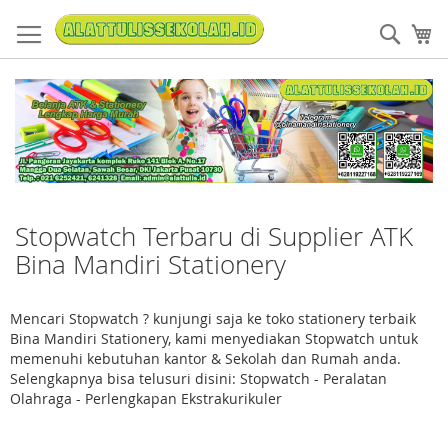
Skip
to
Sear
My
Content
Stopwatch Terbaru di Supplier ATK
Bina Mandiri Stationery
Mencari Stopwatch ? kunjungi saja ke toko stationery terbaik
Bina Mandiri Stationery, kami menyediakan Stopwatch untuk
memenuhi kebutuhan kantor & Sekolah dan Rumah anda.
Selengkapnya bisa telusuri disini: Stopwatch - Peralatan
Olahraga - Perlengkapan Ekstrakurikuler