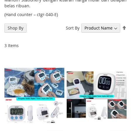
belas ribuan.
(Hand counter – ctgr-040-E)
Se
Sort By
Shop By
De
Di
3
Items