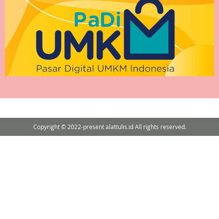
Copyright © 2022-present alattulis.id All rights reserved.