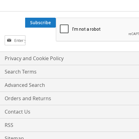
Subscribe
Sign
Up
for
Our
Privacy and Cookie Policy
Newsletter:
Search Terms
Advanced Search
Orders and Returns
Contact Us
RSS
Sitemap