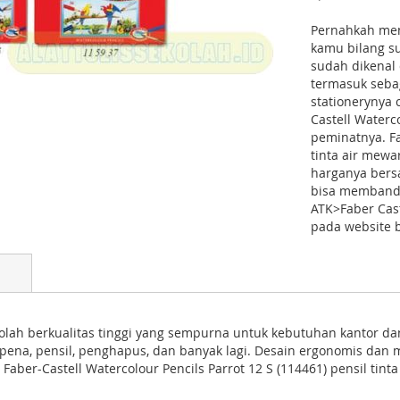
Pernahkah meng
kamu bilang su
sudah dikenal d
termasuk seba
stationerynya 
Castell Waterc
peminatnya. Fa
tinta air mewa
harganya bers
bisa memband
ATK>Faber Cas
pada website b
lah berkualitas tinggi yang sempurna untuk kebutuhan kantor dan 
i pena, pensil, penghapus, dan banyak lagi. Desain ergonomis dan
aber-Castell Watercolour Pencils Parrot 12 S (114461) pensil tin