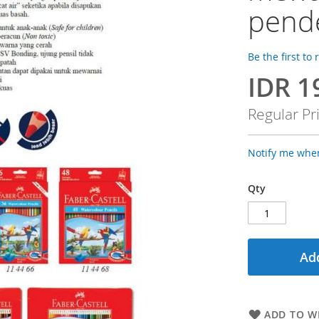
pend
Be the first to
IDR 1
Special
Price
Regular Pr
Notify me when
Qty
Add
ADD TO WI