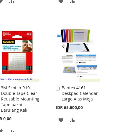
ADD
ADD
ADD
ADD
TO
TO
TO
TO
WISH
COMPARE
WISH
COMPARE
LIST
LIST
3M Scotch R101
Bantex 4161
Add
Add
Double Tape Clear
Deskpad Calendar
to
to
Reusable Mounting
Large Alas Meja
Cart
Cart
Tape pakai
IDR 65.600,00
Berulang Kali
R 0,00
ADD
ADD
TO
TO
ADD
ADD