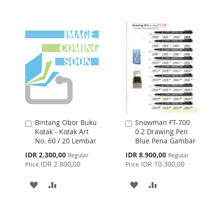
TO
TO
TO
TO
WISH
COMPARE
WISH
COMPARE
LIST
LIST
Bintang Obor Buku
Snowman FT-700
Add
Add
Kotak - Kotak Art
0.2 Drawing Pen
to
to
No. 60 / 20 Lembar
Blue Pena Gambar
Cart
Cart
Special
Special
IDR 2.300,00
IDR 8.900,00
Regular
Regular
Price
Price
IDR 2.800,00
IDR 10.300,00
Price
Price
ADD
ADD
ADD
ADD
TO
TO
TO
TO