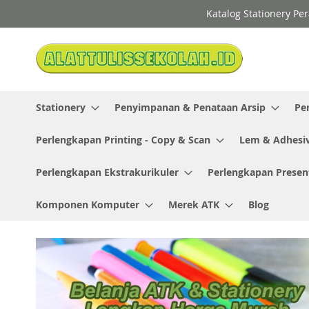
Skip
Katalog Stationery Pe
to
Content
Stationery
Penyimpanan & Penataan Arsip
Pe
Perlengkapan Printing - Copy & Scan
Lem & Adhesi
Perlengkapan Ekstrakurikuler
Perlengkapan Presen
Komponen Komputer
Merek ATK
Blog