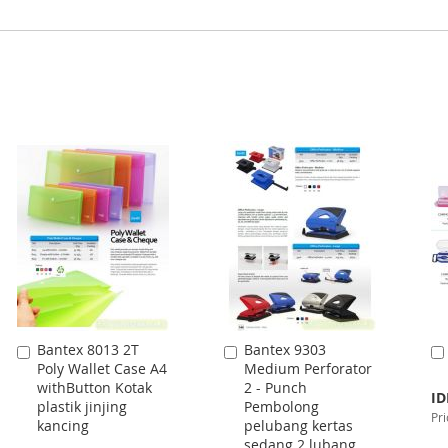
Bantex 8013 2T
Bantex 9303
Add
Add
Poly Wallet Case A4
Medium Perforator
to
to
withButton Kotak
2 - Punch
Cart
Cart
Spe
ID
plastik jinjing
Pembolong
Pri
Pri
kancing
pelubang kertas
sedang 2 lubang