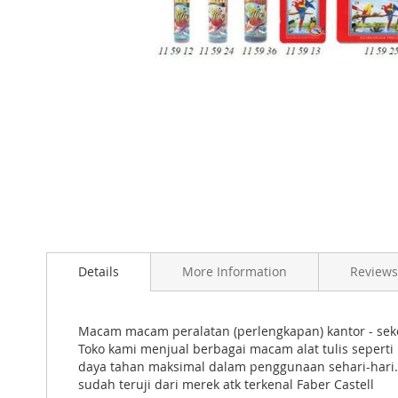
Skip
to
the
beginning
of
the
images
gallery
Details
More Information
Reviews
Macam macam peralatan (perlengkapan) kantor - seko
Toko kami menjual berbagai macam alat tulis sepert
daya tahan maksimal dalam penggunaan sehari-hari. F
sudah teruji dari merek atk terkenal Faber Castell