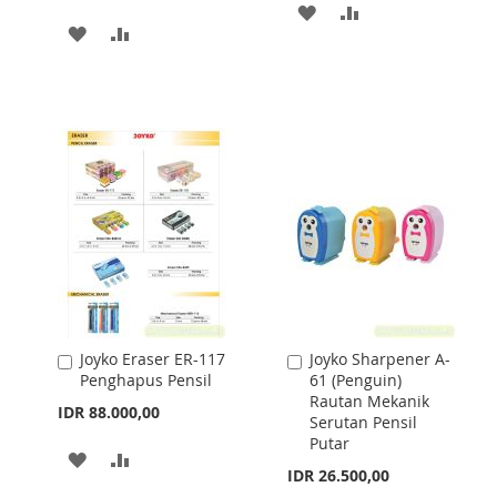
ADD
ADD
ADD
ADD
TO
TO
TO
TO
WISH
COMPARE
WISH
COMPARE
LIST
LIST
Joyko Eraser ER-117
Joyko Sharpener A-
Add
Add
Penghapus Pensil
61 (Penguin)
to
to
Rautan Mekanik
Cart
Cart
IDR 88.000,00
Serutan Pensil
Putar
ADD
ADD
IDR 26.500,00
TO
TO