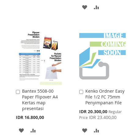
ADD
ADD
WISH
COMPARE
TO
TO
LIST
WISH
COMPARE
LIST
Bantex 5508-00
Kenko Ordner Easy
Add
Add
Paper Flipover A4
File 1/2 FC 75mm
to
to
Kertas map
Penyimpanan File
Cart
Cart
presentasi
Special
IDR 20.300,00
Regular
Price
IDR 16.800,00
IDR 23.400,00
Price
ADD
ADD
ADD
ADD