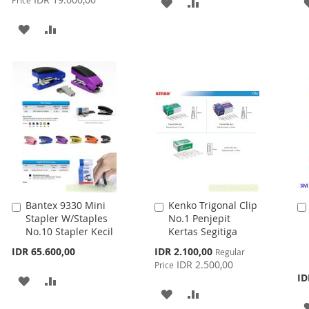
Price
ADD
ADD
TO
TO
ADD
ADD
WISH
COMPARE
TO
TO
LIST
WISH
COMPARE
LIST
Bantex 9330 Mini
Kenko Trigonal Clip
Add
Add
Stapler W/Staples
No.1 Penjepit
to
to
No.10 Stapler Kecil
Kertas Segitiga
Cart
Cart
Special
IDR 65.600,00
IDR 2.100,00
Regular
Price
IDR 2.500,00
Price
ID
ADD
ADD
ADD
ADD
TO
TO