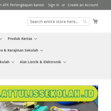
en ATK Perlengkapan kantor
Sign In
Create an Account
My Cart
Search
Search
Produk Kertas
ya & Kerajinan Sekolah
ekolah
Alat Listrik & Elektronik