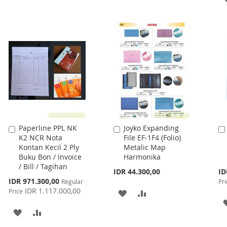
TO
TO
WISH
COMPARE
WISH
COMPARE
LIST
LIST
Paperline PPL NK
Joyko Expanding
Add
Add
K2 NCR Nota
File EF-1F4 (Folio)
to
to
Kontan Kecil 2 Ply
Metalic Map
Cart
Cart
Buku Bon / Invoice
Harmonika
/ Bill / Tagihan
Spe
IDR 44.300,00
ID
Pri
Special
IDR 971.300,00
Regular
Pri
Price
IDR 1.117.000,00
Price
ADD
ADD
TO
TO
ADD
ADD