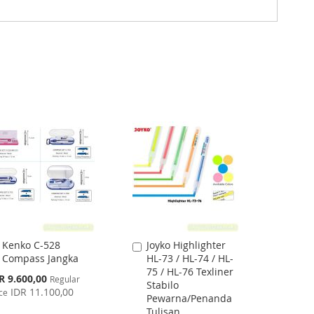
Kenko C-528
Joyko Highlighter
Add
Add
Compass Jangka
HL-73 / HL-74 / HL-
to
to
75 / HL-76 Texliner
Cart
Cart
cial
R 9.600,00
Regular
Stabilo
ce
IDR 11.100,00
ce
Pewarna/Penanda
Tulisan