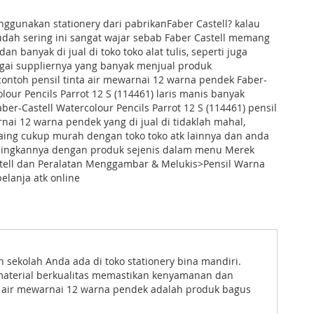
gunakan stationery dari pabrikanFaber Castell? kalau
dah sering ini sangat wajar sebab Faber Castell memang
an banyak di jual di toko toko alat tulis, seperti juga
gai suppliernya yang banyak menjual produk
contoh pensil tinta air mewarnai 12 warna pendek Faber-
olour Pencils Parrot 12 S (114461) laris manis banyak
ber-Castell Watercolour Pencils Parrot 12 S (114461) pensil
rnai 12 warna pendek yang di jual di tidaklah mahal,
aing cukup murah dengan toko toko atk lainnya dan anda
ingkannya dengan produk sejenis dalam menu Merek
tell dan Peralatan Menggambar & Melukis>Pensil Warna
elanja atk online
sekolah Anda ada di toko stationery bina mandiri.
 material berkualitas memastikan kenyamanan dan
ta air mewarnai 12 warna pendek adalah produk bagus