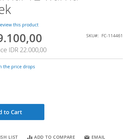
ek
 review this product
9.100,00
SKU
FC-114461
ice
IDR 22.000,00
 the price drops
 to Cart
SH LIST
ADD TO COMPARE
EMAIL