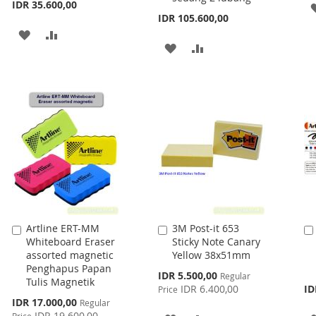
IDR 35.600,00
IDR 105.600,00
ADD
ADD
ADD
ADD
TO
TO
TO
TO
WISH
COMPARE
WISH
COMPARE
LIST
LIST
Artline ERT-MM
3M Post-it 653
Add
Add
Whiteboard Eraser
Sticky Note Canary
to
to
assorted magnetic
Yellow 38x51mm
Cart
Cart
Penghapus Papan
Special
IDR 5.500,00
Regular
Tulis Magnetik
Price
IDR 6.400,00
ID
Price
Special
IDR 17.000,00
Regular
Price
IDR 19.600,00