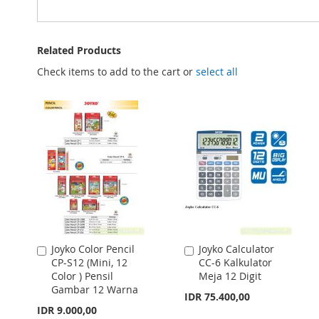
Related Products
Check items to add to the cart or
select all
Joyko Color Pencil
Joyko Calculator
Add
Add
CP-S12 (Mini, 12
CC-6 Kalkulator
to
to
Color ) Pensil
Meja 12 Digit
Cart
Cart
Gambar 12 Warna
IDR 75.400,00
IDR 9.000,00