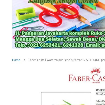
Home
Faber-Castell Watercolour Pencils Parrot 12 S (114461) pe
Skip
to
the
end
of
the
images
gallery