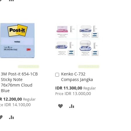
WISH
COMPARE
TO
TO
LIST
WISH
COMPARE
LIST
3M Post-it 654-1CB
Kenko C-732
Add
Add
Sticky Note
Compass Jangka
to
to
76x76mm Cloud
Cart
Cart
Special
IDR 11.300,00
Regular
Blue
Price
IDR 13.000,00
Price
cial
R 12.200,00
Regular
ce
IDR 14.100,00
ce
ADD
ADD
TO
TO
ADD
ADD
WISH
COMPARE
TO
TO