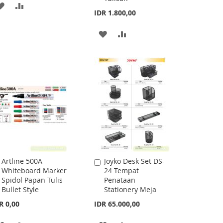
ADD
ADD
IDR 1.800,00
TO
TO
ADD
ADD
WISH
COMPARE
TO
TO
LIST
WISH
COMPARE
LIST
Artline 500A
Joyko Desk Set DS-
Add
Add
Whiteboard Marker
24 Tempat
to
to
Spidol Papan Tulis
Penataan
Cart
Cart
Bullet Style
Stationery Meja
R 0,00
IDR 65.000,00